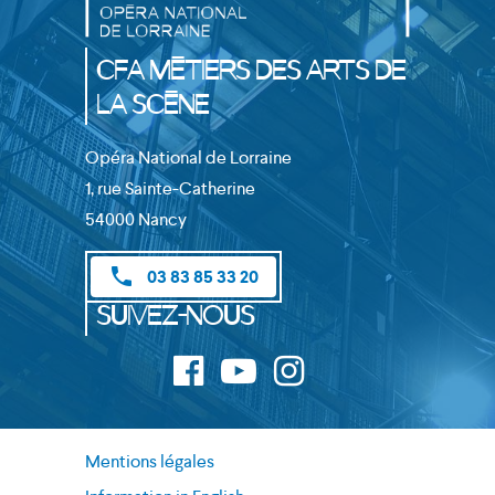
CFA Métiers des Arts de
la Scène
Opéra National de Lorraine
1, rue Sainte-Catherine
54000 Nancy
phone
03 83 85 33 20
Suivez-nous
Mentions légales