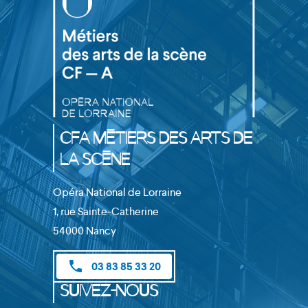
CFA Métiers des Arts de
la Scène
Opéra National de Lorraine
1, rue Sainte-Catherine
54000 Nancy
phone
03 83 85 33 20
Suivez-nous