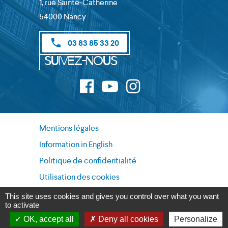
1, rue Sainte-Catherine
54000 Nancy
phone
03 83 85 33 20
Suivez-nous
Mentions légales
Information in English
Politique de confidentialité
Utilisation des cookies
Données personnelles
This site uses cookies and gives you control over what you want
to activate
OK, accept all
Deny all cookies
Personalize