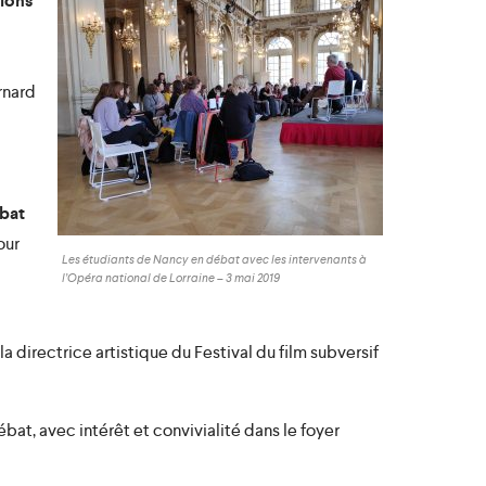
ions
rnard
ébat
our
close
Les étudiants de Nancy en débat avec les intervenants à
l’Opéra national de Lorraine – 3 mai 2019
 directrice artistique du Festival du film subversif
bat, avec intérêt et convivialité dans le foyer