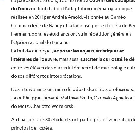
Le parcours a été conçu de manière à
couvrir deux adaptat
de l’oeuvre
. Tout d’abord l’adaptation cinématographique
réalisée en 2011 par Andréa Arnold, visionnée au Caméo
Commanderie de Nancy et la fameuse pièce d’opéra de Be
Hermann, dont les étudiants ont vu la répétition générale à
l’Opéra national de Lorraine.
Le but de ce projet ;
exposer les enjeux artistiques et
littéraires de l’oeuvre
, mais aussi
susciter la curiosité
,
le d
entre les élèves des cursus littéraires et de musicologie aut
de ses différentes interprétations.
Des intervenants ont mené le débat, dont trois professeurs,
Jean-Philippe Héberlé, Matthieu Smith, Carmelo Agnello et la
de Metz, Charlotte Wensierski.
Au final, près de 30 étudiants ont participé activement au dé
principal de l’opéra.