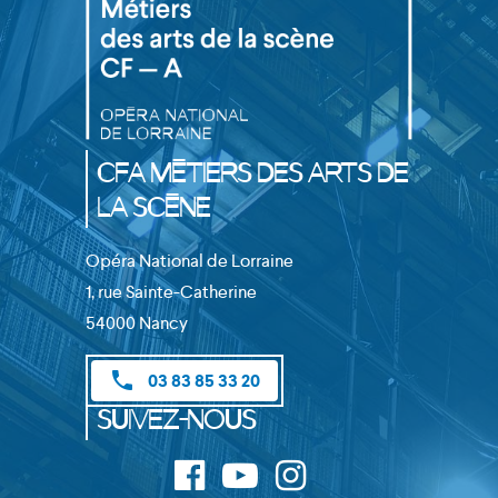
CFA Métiers des Arts de
la Scène
Opéra National de Lorraine
1, rue Sainte-Catherine
54000 Nancy
phone
03 83 85 33 20
Suivez-nous