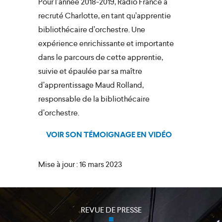
Pour l’année 2018-2019, Radio France a
recruté Charlotte, en tant qu’apprentie
bibliothécaire d’orchestre. Une
expérience enrichissante et importante
dans le parcours de cette apprentie,
suivie et épaulée par sa maître
d’apprentissage Maud Rolland,
responsable de la bibliothécaire
d’orchestre.
VOIR SON TÉMOIGNAGE EN VIDÉO
close
Mise à jour : 16 mars 2023
REVUE DE PRESSE