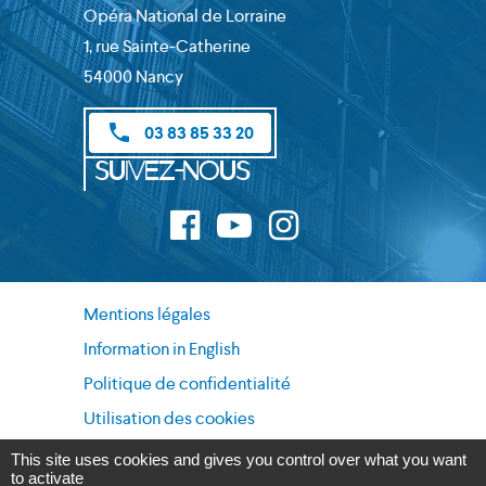
Opéra National de Lorraine
1, rue Sainte-Catherine
54000 Nancy
phone
03 83 85 33 20
Suivez-nous
Mentions légales
Information in English
Politique de confidentialité
Utilisation des cookies
Données personnelles
This site uses cookies and gives you control over what you want
to activate