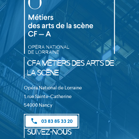
CFA Métiers des Arts de
la Scène
Opéra National de Lorraine
1, rue Sainte-Catherine
54000 Nancy
phone
03 83 85 33 20
Suivez-nous