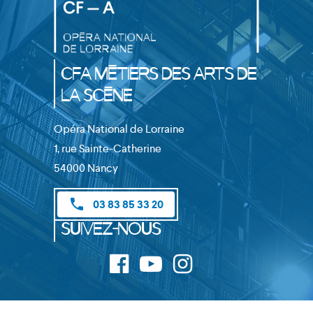
CFA Métiers des Arts de
la Scène
Opéra National de Lorraine
1, rue Sainte-Catherine
54000 Nancy
phone
03 83 85 33 20
Suivez-nous