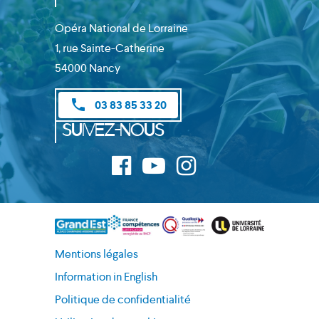
Opéra National de Lorraine
1, rue Sainte-Catherine
54000 Nancy
phone
03 83 85 33 20
Suivez-nous
Mentions légales
Information in English
Politique de confidentialité