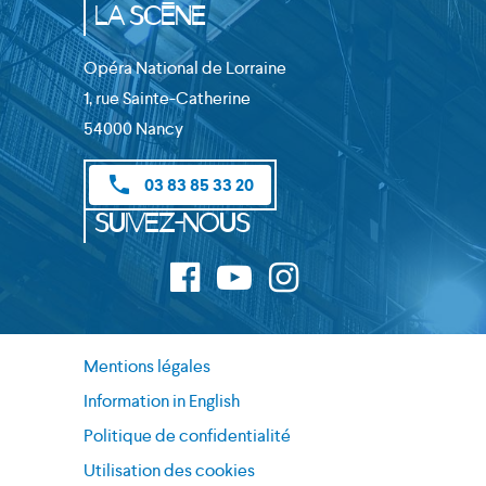
la Scène
Opéra National de Lorraine
1, rue Sainte-Catherine
54000 Nancy
phone
03 83 85 33 20
Suivez-nous
Mentions légales
Information in English
Politique de confidentialité
Utilisation des cookies