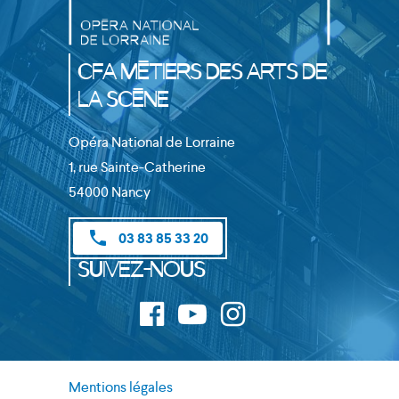
CFA Métiers des Arts de
la Scène
Opéra National de Lorraine
1, rue Sainte-Catherine
54000 Nancy
phone
03 83 85 33 20
Suivez-nous
Mentions légales