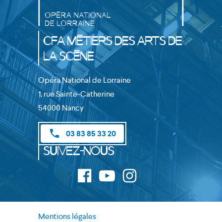
CFA Métiers des Arts de
la Scène
Opéra National de Lorraine
1, rue Sainte-Catherine
54000 Nancy
phone
03 83 85 33 20
Suivez-nous
Mentions légales