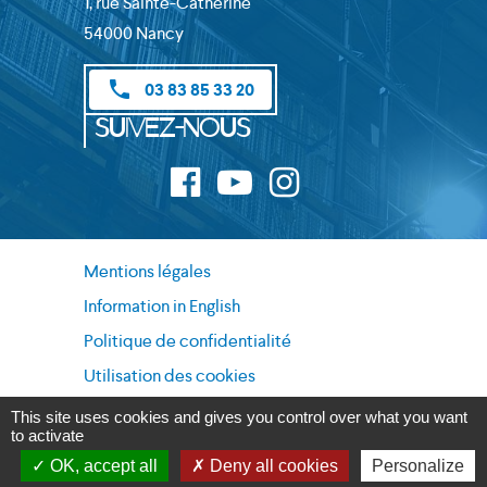
1, rue Sainte-Catherine
54000 Nancy
phone
03 83 85 33 20
Suivez-nous
Mentions légales
Information in English
Politique de confidentialité
Utilisation des cookies
Données personnelles
This site uses cookies and gives you control over what you want
to activate
OK, accept all
Deny all cookies
Personalize