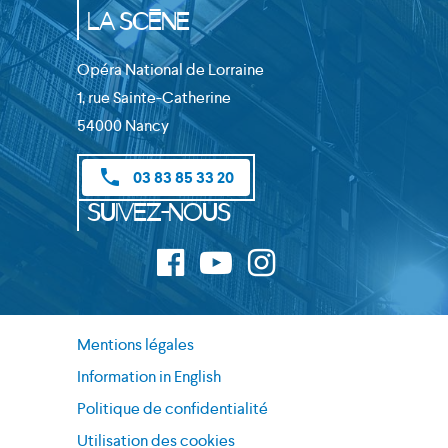
la Scène
Opéra National de Lorraine
1, rue Sainte-Catherine
54000 Nancy
phone
03 83 85 33 20
Suivez-nous
Mentions légales
Information in English
Politique de confidentialité
Utilisation des cookies