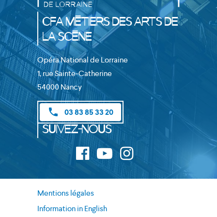
CFA Métiers des Arts de
la Scène
Opéra National de Lorraine
1, rue Sainte-Catherine
54000 Nancy
phone
03 83 85 33 20
Suivez-nous
Mentions légales
Information in English