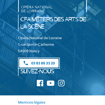
CFA Métiers des Arts de
la Scène
Opéra National de Lorraine
1, rue Sainte-Catherine
54000 Nancy
phone
03 83 85 33 20
Suivez-nous
Mentions légales