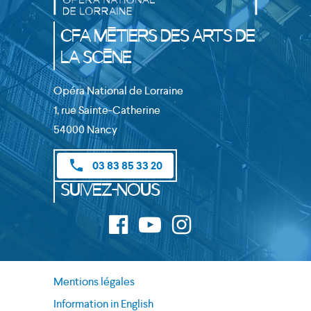
CFA Métiers des Arts de
la Scène
Opéra National de Lorraine
1, rue Sainte-Catherine
54000 Nancy
phone
03 83 85 33 20
Suivez-nous
Mentions légales
Information in English