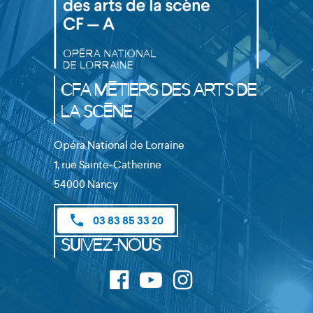
CFA Métiers des Arts de
la Scène
Opéra National de Lorraine
1, rue Sainte-Catherine
54000 Nancy
phone
03 83 85 33 20
Suivez-nous